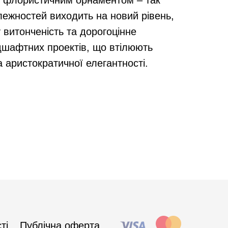
 флористичним орнаментом – так
лежностей виходить на новий рівень,
витонченість та дорогоцінне
шафтних проектів, що втілюють
 аристократичної елегантності.
ті
Публічна оферта