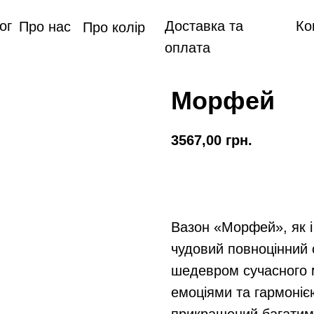
ог
Доставка та
Ко
Про нас
Про колір
оплата
Морфей
3567,00
грн.
Замовити
Вазон «Морфей», як і
чудовий повноцінний 
шедевром сучасного 
емоціями та гармонією