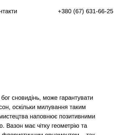
нтакти
+380 (67) 631-66-25
 бог сновидінь, може гарантувати
сон, оскільки милування таким
мистецтва наповнює позитивними
. Вазон має чітку геометрію та