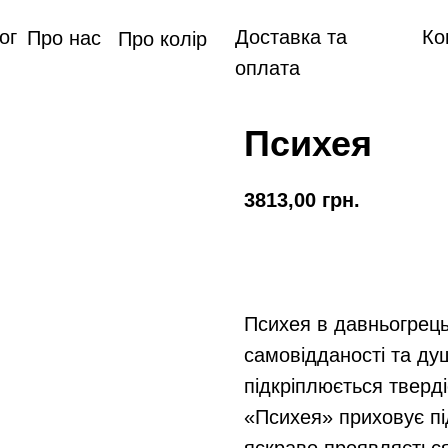
ог
Доставка та
Ко
Про нас
Про колір
оплата
Психея
3813,00
грн.
Замовити
Психея в давньогрець
самовідданості та ду
підкріплюється тверді
«Психея» приховує пі