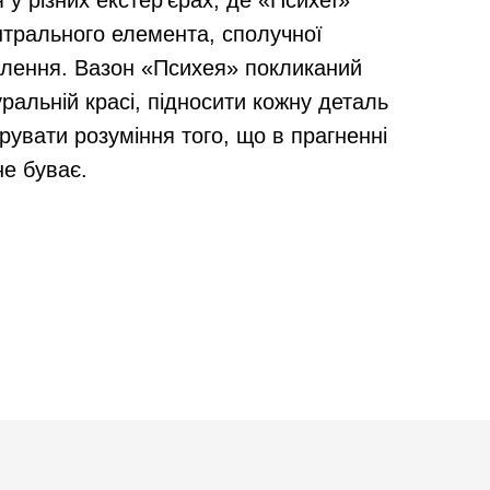
у різних екстер'єрах, де «Психеї»
нтрального елемента, сполучної
плення. Вазон «Психея» покликаний
ральній красі, підносити кожну деталь
дарувати розуміння того, що в прагненні
не буває.