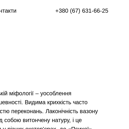
нтакти
+380 (67) 631-66-25
кій міфології – уособлення
шевності. Видима крихкість часто
стю переконань. Лаконічність вазону
д собою витончену натуру, і це